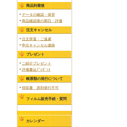
商品到着後
データの確認・保管
商品確認後の期日・評価
注文キャンセル
注文辞退・ご遠慮
申出キャンセル連絡
プレゼント
ご紹介プレゼント
評価書込ﾌﾟﾚｾﾞﾝﾄ
帳票類の発行について
領収書 原則発行不可
フィルム販売手続・質問
カレンダー