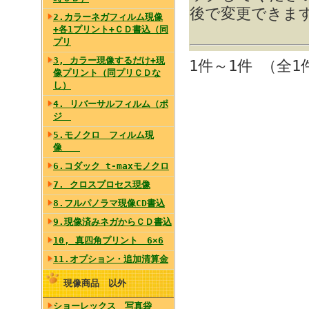
後で変更できま
2.カラーネガフィルム現像
+各1プリント+ＣＤ書込（同
プリ
3, カラー現像するだけ+現
1件～1件 （全1
像プリント（同プリＣＤな
し）
4. リバーサルフィルム（ポ
ジ
5.モノクロ フィルム現
像
6.コダック t-maxモノクロ
7. クロスプロセス現像
8.フルパノラマ現像CD書込
9.現像済みネガからＣＤ書込
10, 真四角プリント 6×6
11.オプション・追加清算金
現像商品 以外
ショーレックス 写真袋