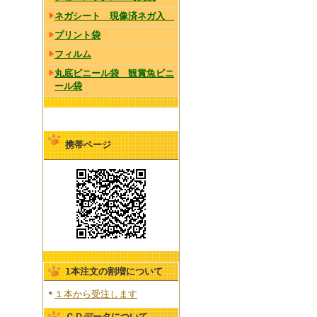
ネガシート 現像済ネガ入
プリント袋
フィルム
丸底ビニール袋 観賞魚ビニ
ール袋
携帯ページ
1本注文の割増について
１本から受注します
ＣＤデータについて