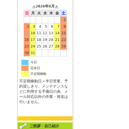
＜
2026年8月
＞
日
月
火
水
木
金
土
1
2
3
4
5
6
7
8
9
10
11
12
13
14
15
16
17
18
19
20
21
22
23
24
25
26
27
28
29
30
31
今日
定休日
不定期稼動
不定期稼動日＝半日営業、予
約貸しきり、メンテナンスな
どに利用する予備日の為、メ
ール対応以外の作業・発送は
行いません。
ご挨拶・自己紹介