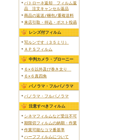
パトローネ返却 フィルム返
品 注文キャンセル返品
商品の返送/梱包/重複送料
来店引取・持込・ポスト投函
レンズ付フィルム
写ルンです（３５ミリ）
ＡＰＳフィルム
中判カメラ・ブローニー
６×６以外及び巻き太り
６×６真四角
パノラマ・フルパノラマ
パノラマ・フルパノラマ
注意すべきフィルム
シネマフィルムなど受注不可
期限切フィルムの納期・作業
作業可能なコマ番基準
ハーフフィルムについて