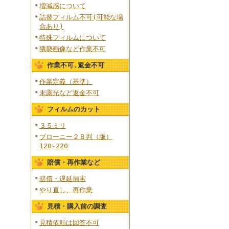
増減感について
詰替フィルム不可(可能な場
合あり)
特殊フィルムについて
猥褻画像など作業不可
作業不可.返金不可
作業定義（基準）
未露光など返金不可
フィルムのカット
３５ミリ
ブローニー２Ｂ判（版）
120-220
賠償・再作業など
賠償・遅延損害
やり直し、再作業
見積・購入前の調査
見積依頼は回答不可