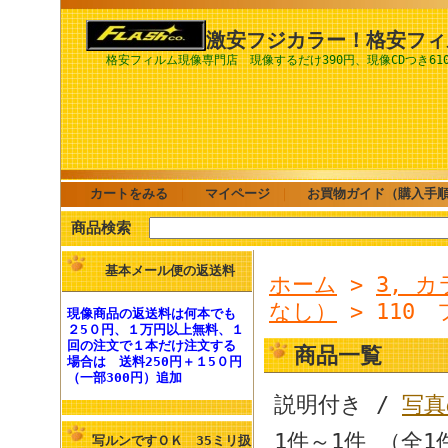
激安フジカラー！格安フィ
格安フィルム現像専門店 現像するだけ390円、現像CDつき61
カートをみる
｜
マイページ
｜
お買物ガイド（購入手
商品検索
基本メール便の返送料
ホーム
>
3, 
なし）
> 110
現像商品の
返送料
は何本でも
２5０円、１万円以上無料
、１
回の注文で１本だけ注文する
商品一覧
場合は
送料250円
＋１5０円
（一部300円）追加
説明付き /
写真
1件～1件 （全1
写ルンですＯＫ 35ミリ扱