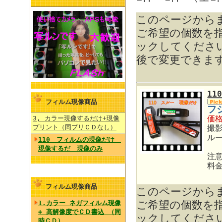
このページから
ご希望の個数を
ックしてくださ
後で変更できま
1
フィルム現像商品
フ
価
3, カラー現像するだけ+現像
プリント（同プリＣＤなし）
撮
ル
110 フィルムの現像だけ
現像するだ 現像のみ
注
料
フィルム現像商品
このページから
ご希望の個数を
1.カラー ネガフィルム現像
+ 高解像度でＣＤ書込 （同
ックしてくださ
時ＣＤ）