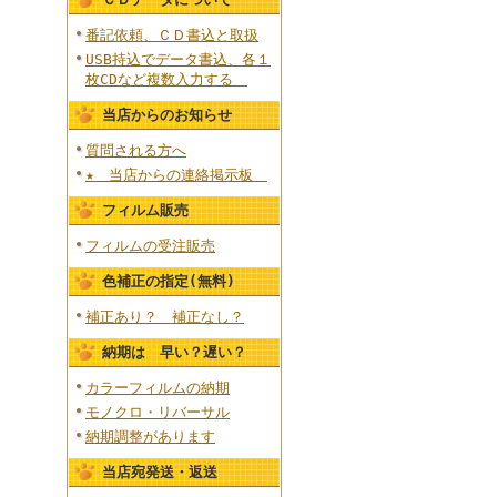
番記依頼、ＣＤ書込と取扱
USB持込でデータ書込、各１
枚CDなど複数入力する
当店からのお知らせ
質問される方へ
★ 当店からの連絡掲示板
フィルム販売
フィルムの受注販売
色補正の指定(無料)
補正あり？ 補正なし？
納期は 早い？遅い？
カラーフィルムの納期
モノクロ・リバーサル
納期調整があります
当店宛発送・返送