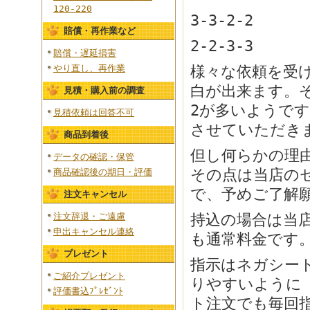
120-220
3-3-2-2
賠償・再作業など
2-2-3-3
賠償・遅延損害
様々な依頼を受け
やり直し、再作業
白が出来ます。そ
見積・購入前の調査
2が多いようです
見積依頼は回答不可
させていただき
商品到着後
但し何らかの理
データの確認・保管
その点は当店の
商品確認後の期日・評価
で、予めご了解
注文キャンセル
持込の場合は当
注文辞退・ご遠慮
申出キャンセル連絡
も通常料金です
プレゼント
指示はネガシー
ご紹介プレゼント
りやすいように
評価書込ﾌﾟﾚｾﾞﾝﾄ
ト注文でも毎回