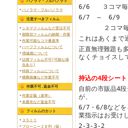
パノラマ・フルパノラマ
6/6 ３コマ
パノラマ・フルパノラマ
6/7 ～ 6/9
注意すべきフィルム
２コマ毎
シネマフィルムなど受注不可
期限切フィルムの納期・作業
これはあくまで
作業可能なコマ番基準
ハーフフィルムについて
正直無理難題も
増減感について
なくチョイスし
詰替フィルム不可(可能な場
合あり)
特殊フィルムについて
持込の4段シート
猥褻画像など作業不可
作業不可.返金不可
自前の市販品4
が、
作業定義（基準）
未露光など返金不可
6/7・6/8な
フィルムのカット
業指示はお受け
３５ミリ
2-3-3-2
ブローニー２Ｂ判（版）