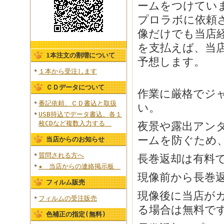
ームをつけてい
プロラボに依頼
像だけでも当店
を支払えば、当
1本注文の割増について
予想します。
１本から受注します
ＣＤデータについて
作業に厳格でジ
番記依頼、ＣＤ書込と取扱
い。
USB持込でデータ書込、各１
枚CDなど複数入力する
夜景や露出アン
ームを防ぐため
当店からのお知らせ
質問される方へ
長巻返却は有料
★ 当店からの連絡掲示板
現像前から長巻
フィルム販売
現像後に当店が
フィルムの受注販売
る場合は無料で
色補正の指定(無料)