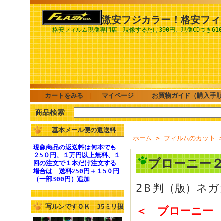
激安フジカラー！格安フィ
格安フィルム現像専門店 現像するだけ390円、現像CDつき61
カートをみる
｜
マイページ
｜
お買物ガイド（購入手
商品検索
基本メール便の返送料
ホーム
>
フィルムのカット
現像商品の
返送料
は何本でも
２5０円、１万円以上無料
、１
ブローニー２
回の注文で１本だけ注文する
場合は
送料250円
＋１5０円
（一部300円）追加
2Ｂ判（版）ネ
写ルンですＯＫ 35ミリ扱
＜ ブローニー