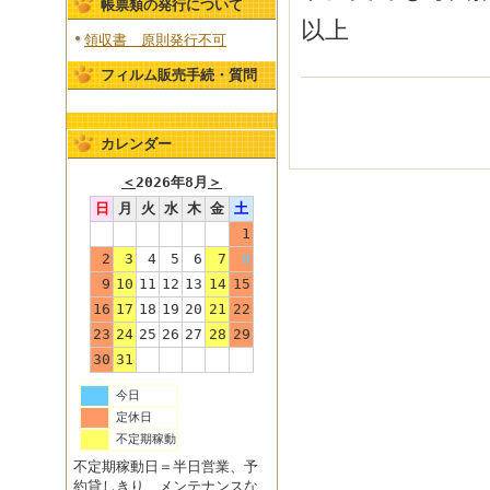
帳票類の発行について
以上
領収書 原則発行不可
フィルム販売手続・質問
カレンダー
＜
2026年8月
＞
日
月
火
水
木
金
土
1
2
3
4
5
6
7
8
9
10
11
12
13
14
15
16
17
18
19
20
21
22
23
24
25
26
27
28
29
30
31
今日
定休日
不定期稼動
不定期稼動日＝半日営業、予
約貸しきり、メンテナンスな