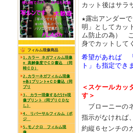
カット後はサラ
★露出アンダー
明」としてカッ
ム防止の為） 
身でカットして
フィルム現像商品
希望があれば 
1.カラー ネガフィルム現像
+ 高解像度でＣＤ書込 （同
ト」も指定でき
時ＣＤ）
2.カラーネガフィルム現像
+各1プリント+ＣＤ書込（同
＜スケールカッ
プリ
す＞
3, カラー現像するだけ+現
像プリント（同プリＣＤな
ブローニーのネ
し）
4. リバーサルフィルム（ポ
指示がなければ
ジ
約縦６センチの
5.モノクロ フィルム現
像