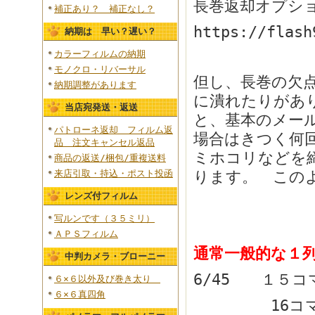
長巻返却オプシ
補正あり？ 補正なし？
https://flash
納期は 早い？遅い？
カラーフィルムの納期
モノクロ・リバーサル
但し、長巻の欠
納期調整があります
に潰れたりがあ
当店宛発送・返送
と、基本のメー
パトローネ返却 フィルム返
場合はきつく何
品 注文キャンセル返品
ミホコリなどを
商品の返送/梱包/重複送料
ります。 この
来店引取・持込・ポスト投函
レンズ付フィルム
写ルンです（３５ミリ）
ＡＰＳフィルム
通常一般的な１
中判カメラ・ブローニー
6/45 １５コ
６×６以外及び巻き太り
６×６真四角
16コマ撮影