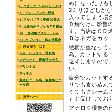
めになったりも
6.コダック t-maxモノクロ
2ミリほどしか
7. クロスプロセス現像
入ってしまう場
8.フルパノラマ現像CD書込
Ｄ焼付けに影響
9.現像済みネガからＣＤ書込
す。当店はＣＤ
10, 真四角プリント 6×6
Ｂはネガをカッ
11.オプション・追加清算金
絵柄が重なって
現像商品 以外
為、カットする
ショーレックス 写真袋
ネガシート 現像済ネガ入
返却しますので
プリント袋
い。
フィルム
自分でカットす
丸底ビニール袋 観賞魚ビニ
リでも食い込ん
ール袋
くてもクレーム
携帯ページ
もお受けしてお
アナログ現像の