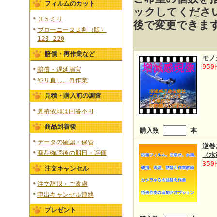
フィルムのカット
ックしてくださ
３５ミリ
後で変更できま
ブローニー２Ｂ判（版）
120-220
賠償・再作業など
モノ
950
賠償・遅延損害
やり直し、再作業
見積・購入前の調査
見積依頼は回答不可
商品到着後
購入数
本
データの確認・保管
逆巻
商品確認後の期日・評価
（水
350
注文キャンセル
注文辞退・ご遠慮
申出キャンセル連絡
プレゼント