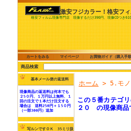
激安フジカラー！格安フィ
格安フィルム現像専門店 現像するだけ390円、現像CDつき61
カートをみる
｜
マイページ
｜
お買物ガイド（購入手
商品検索
基本メール便の返送料
ホーム
> 5.
現像商品の
返送料
は何本でも
２5０円、１万円以上無料
、１
この５番カテゴリ
回の注文で１本だけ注文する
場合は
送料250円
＋１5０円
２０ の現像商品
（一部300円）追加
写ルンですＯＫ 35ミリ扱