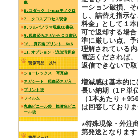
像
ーション破損、そ
6.コダック t-maxモノクロ
し、詰替え指示な
7. クロスプロセス現像
料金」として１本
8.フルパノラマ現像CD書込
可で返却する場合
9.現像済みネガからＣＤ書込
準に厳しい点、予
10, 真四角プリント 6×6
理解されている内
11.オプション・追加清算金
電話くだされば、
現像商品 以外
返信できないで取
ショーレックス 写真袋
増減感は基本的に
ネガシート 現像済ネガ入
長い納期（1Ｐ単位
プリント袋
（1本あたり＋9
フィルム
は回答しておりま
丸底ビニール袋 観賞魚ビニ
ール袋
★特殊現像・外注
第発送となりま
携帯ページ