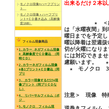
出来るだけ２本以
モノクロ現像+ハーフプリン
ト
モノクロ現像＋ハーフプリ
ント+ＣＤ書き込み（高解像
★ ＜納期＞
度16B）
は「水曜夜間」到
曜日までを予定し
曜以降着は翌週扱
フィルム現像商品
切が火曜になりま
1.カラー ネガフィルム現像
+ 高解像度でＣＤ書込 （同
には対応できませ
時ＣＤ）
慮願います。 ★
2.カラーネガフィルム現像
★ モノクロ 3
+各1プリント+ＣＤ書込（同
プリ
3, カラー現像するだけ+現
像プリント（同プリＣＤな
し）
注意＞ 現像 特
4. リバーサルフィルム（ポ
ジ
5.モノクロ フィルム現
逆巻きフィルム、