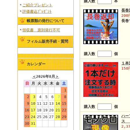
購入数
本
ご紹介プレゼント
長巻
評価書込ﾌﾟﾚｾﾞﾝﾄ
200
帳票類の発行について
長巻
領収書 原則発行不可
フィルム販売手続・質問
購入数
個
１本
カレンダー
150
＜
2026年8月
＞
日
月
火
水
木
金
土
1
2
3
4
5
6
7
8
9
10
11
12
13
14
15
購入数
個
16
17
18
19
20
21
22
ハー
23
24
25
26
27
28
29
ス 
30
31
2,3