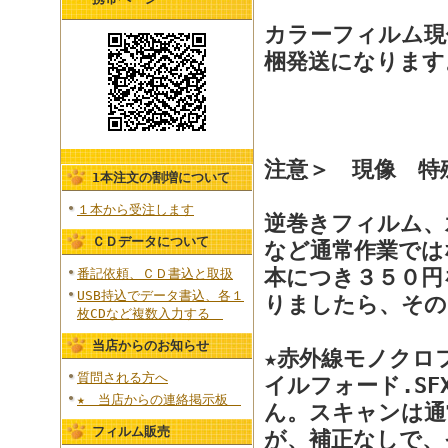
カラーフィルム現
梱発送になります
注意＞ 現像 特
1本注文の割増について
１本から受注します
逆巻きフィルム、
ＣＤデータについて
など通常作業では
本につき３５０円
番記依頼、ＣＤ書込と取扱
USB持込でデータ書込、各１
りましたら、その
枚CDなど複数入力する
当店からのお知らせ
★赤外線モノクロ
質問される方へ
イルフォード.SF
★ 当店からの連絡掲示板
ん。スキャンは通
フィルム販売
が、補正なしで、