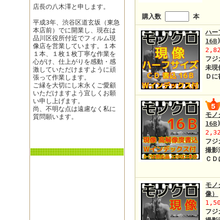
店長の八木澤と申します。
購入数
本
平成3年、渋谷区道玄坂（東急
本店前）でに開業し、現在は
ハー
品川区役所付近でフィルム現
16
像店を営業しています。１本
2,8
１本、１枚１枚丁寧な作業を
フジ
心がけ、仕上がりを感動・感
未現
激していただけますように頑
Ｄに
張って作業します。
ご縁を大切にし末永くご愛顧
いただけますよう宜しくお願
い申し上げます。
尚、不明な点は遠慮なく私に
モノ
質問願います。
16
2,3
フジ
撮影
ＣＤ
モノ
像）
1,5
フジ