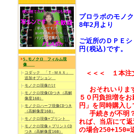
プロラボのモノクロ
8年2月より
ご近所のＤＰＥシ
円(税込)です。
5.モノクロ フィルム現
像
＜＜＜ １本注
コダック 「Ｔ-ＭＡＸ」
追加オプション
モノクロ現像だけ
おそれいります
モノクロ現像CDつき（高解
５０円負担増をお
像度16B）
円」を同時購入し
モノクロハーフ現像CDつき
（高解像度16B）
手続きが不明？
モノクロ現像+プリント
れば、当店にて返
モノクロ現像＋プリントCD
の場合250+150
つき（高解像度16B）