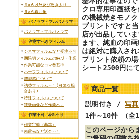
基本的な事なので
６×６以外及び巻き太り
クロ専用印画紙を
６×６真四角
の機械焼きモノ
パノラマ・フルパノラマ
プリントですと当
パノラマ・フルパノラマ
店が出品していま
ます、純血の印画
注意すべきフィルム
は絶対に購入さ
シネマフィルムなど受注不可
プリント依頼の場
期限切フィルムの納期・作業
作業可能なコマ番基準
シート2500円
ハーフフィルムについて
増減感について
詰替フィルム不可(可能な場
商品一覧
合あり)
特殊フィルムについて
説明付き /
写真
猥褻画像など作業不可
1件～10件 （全
作業不可.返金不可
作業定義（基準）
このページから
未露光など返金不可
ご希望の個数を