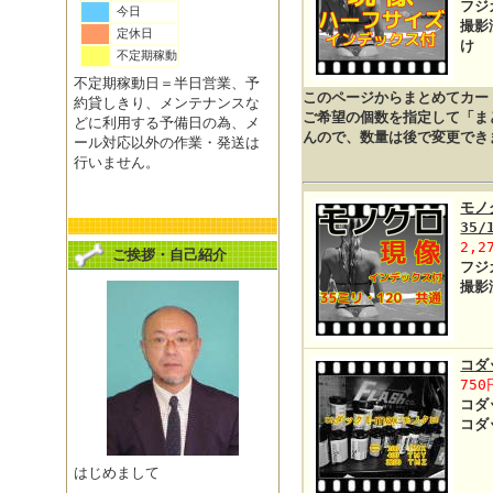
フジ
今日
撮影
定休日
不定期稼動
不定期稼動日＝半日営業、予
このページからまとめてカー
約貸しきり、メンテナンスな
ご希望の個数を指定して「ま
どに利用する予備日の為、メ
んので、数量は後で変更でき
ール対応以外の作業・発送は
行いません。
モノ
35
2,2
ご挨拶・自己紹介
フジ
撮影
コダ
750
コダ
コダ
はじめまして