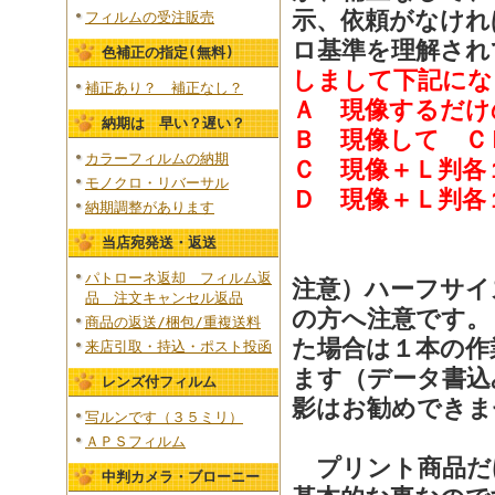
示、依頼がなけれ
フィルムの受注販売
ロ基準を理解さ
色補正の指定(無料)
しまして下記にな
補正あり？ 補正なし？
Ａ 現像するだけ
納期は 早い？遅い？
Ｂ 現像して Ｃ
カラーフィルムの納期
Ｃ 現像＋Ｌ判各
モノクロ・リバーサル
Ｄ 現像＋Ｌ判各
納期調整があります
当店宛発送・返送
パトローネ返却 フィルム返
注意）ハーフサイ
品 注文キャンセル返品
の方へ注意です。
商品の返送/梱包/重複送料
た場合は１本の作
来店引取・持込・ポスト投函
ます（データ書込
レンズ付フィルム
影はお勧めできま
写ルンです（３５ミリ）
ＡＰＳフィルム
プリント商品だ
中判カメラ・ブローニー