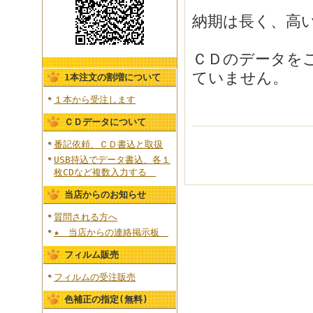
納期は長く、高
ＣＤのデータを
ていません。
1本注文の割増について
１本から受注します
ＣＤデータについて
番記依頼、ＣＤ書込と取扱
USB持込でデータ書込、各１
枚CDなど複数入力する
当店からのお知らせ
質問される方へ
★ 当店からの連絡掲示板
フィルム販売
フィルムの受注販売
色補正の指定(無料)