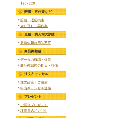
120-220
賠償・再作業など
賠償・遅延損害
やり直し、再作業
見積・購入前の調査
見積依頼は回答不可
商品到着後
データの確認・保管
商品確認後の期日・評価
注文キャンセル
注文辞退・ご遠慮
申出キャンセル連絡
プレゼント
ご紹介プレゼント
評価書込ﾌﾟﾚｾﾞﾝﾄ