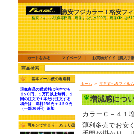
激安フジカラー！格安フィ
格安フィルム現像専門店 現像するだけ390円、現像CDつき61
カートをみる
｜
マイページ
｜
お買物ガイド（購入手
商品検索
基本メール便の返送料
ホーム
>
注意すべきフィル
現像商品の
返送料
は何本でも
２5０円、１万円以上無料
、１
増減感につ
回の注文で１本だけ注文する
場合は
送料250円
＋１5０円
（一部300円）追加
カラーＣ－４１
薄利多売でお安
写ルンですＯＫ 35ミリ扱
手間が掛かり、