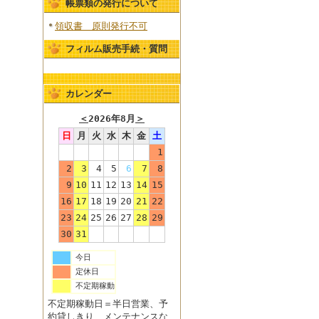
帳票類の発行について
領収書 原則発行不可
フィルム販売手続・質問
カレンダー
＜
2026年8月
＞
日
月
火
水
木
金
土
1
2
3
4
5
6
7
8
9
10
11
12
13
14
15
16
17
18
19
20
21
22
23
24
25
26
27
28
29
30
31
今日
定休日
不定期稼動
不定期稼動日＝半日営業、予
約貸しきり、メンテナンスな