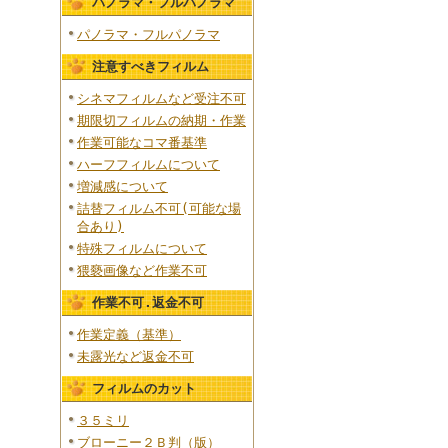
パノラマ・フルパノラマ
パノラマ・フルパノラマ
注意すべきフィルム
シネマフィルムなど受注不可
期限切フィルムの納期・作業
作業可能なコマ番基準
ハーフフィルムについて
増減感について
詰替フィルム不可(可能な場
合あり)
特殊フィルムについて
猥褻画像など作業不可
作業不可.返金不可
作業定義（基準）
未露光など返金不可
フィルムのカット
３５ミリ
ブローニー２Ｂ判（版）