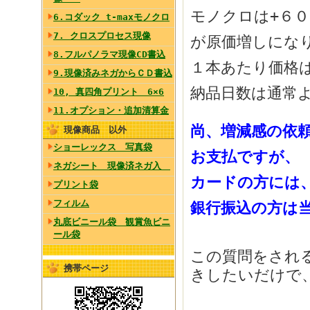
モノクロは+６
6.コダック t-maxモノクロ
7. クロスプロセス現像
が原価増しにな
8.フルパノラマ現像CD書込
１本あたり価格
9.現像済みネガからＣＤ書込
納品日数は通常
10, 真四角プリント 6×6
11.オプション・追加清算金
尚、増減感の依
現像商品 以外
ショーレックス 写真袋
お支払ですが、
ネガシート 現像済ネガ入
カードの方には
プリント袋
フィルム
銀行振込の方は
丸底ビニール袋 観賞魚ビニ
ール袋
この質問をされ
携帯ページ
きしたいだけで