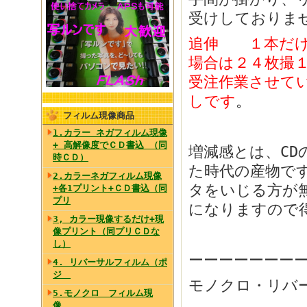
受けしておりま
追伸
１本だ
場合は２４枚撮
受注作業させて
しです
。
フィルム現像商品
1.カラー ネガフィルム現像
+ 高解像度でＣＤ書込 （同
増減感とは、C
時ＣＤ）
た時代の産物で
2.カラーネガフィルム現像
タをいじる方が
+各1プリント+ＣＤ書込（同
プリ
になりますので
3, カラー現像するだけ+現
像プリント（同プリＣＤな
し）
ーーーーーーー
4. リバーサルフィルム（ポ
ジ
モノクロ・リバ
5.モノクロ フィルム現
像