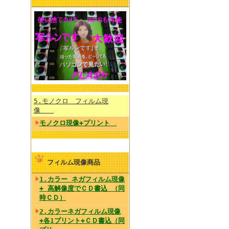
5.モノクロ フィルム現
像
モノクロ現像+プリント
フィルム現像商品
1.カラー ネガフィルム現像
+ 高解像度でＣＤ書込 （同
時ＣＤ）
2.カラーネガフィルム現像
+各1プリント+ＣＤ書込（同