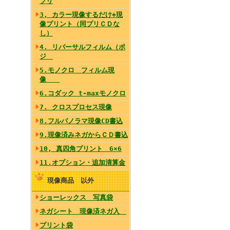
プリ
3, カラー現像するだけ+現
像プリント（同プリＣＤな
し）
4. リバーサルフィルム（ポ
ジ
5.モノクロ フィルム現
像
6.コダック t-maxモノクロ
7. クロスプロセス現像
8.フルパノラマ現像CD書込
9.現像済みネガからＣＤ書込
10, 真四角プリント 6×6
11.オプション・追加清算金
現像商品 以外
ショーレックス 写真袋
ネガシート 現像済ネガ入
プリント袋