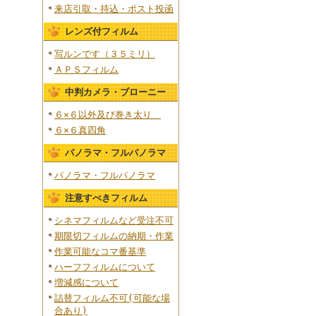
来店引取・持込・ポスト投函
レンズ付フィルム
写ルンです（３５ミリ）
ＡＰＳフィルム
中判カメラ・ブローニー
６×６以外及び巻き太り
６×６真四角
パノラマ・フルパノラマ
パノラマ・フルパノラマ
注意すべきフィルム
シネマフィルムなど受注不可
期限切フィルムの納期・作業
作業可能なコマ番基準
ハーフフィルムについて
増減感について
詰替フィルム不可(可能な場
合あり)