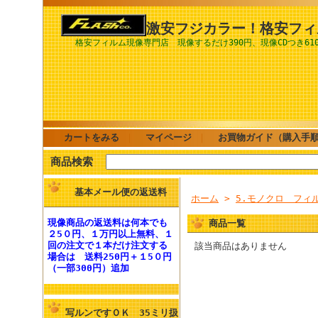
激安フジカラー！格安フィ
格安フィルム現像専門店 現像するだけ390円、現像CDつき61
カートをみる
｜
マイページ
｜
お買物ガイド（購入手
商品検索
基本メール便の返送料
ホーム
>
5.モノクロ フ
現像商品の
返送料
は何本でも
商品一覧
２5０円、１万円以上無料
、１
回の注文で１本だけ注文する
該当商品はありません
場合は
送料250円
＋１5０円
（一部300円）追加
写ルンですＯＫ 35ミリ扱