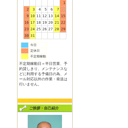
1
2
3
4
5
6
7
8
9
10
11
12
13
14
15
16
17
18
19
20
21
22
23
24
25
26
27
28
29
30
31
今日
定休日
不定期稼動
不定期稼動日＝半日営業、予
約貸しきり、メンテナンスな
どに利用する予備日の為、メ
ール対応以外の作業・発送は
行いません。
ご挨拶・自己紹介