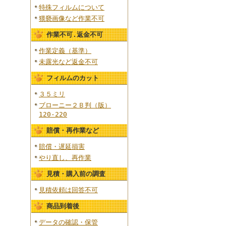
特殊フィルムについて
猥褻画像など作業不可
作業不可.返金不可
作業定義（基準）
未露光など返金不可
フィルムのカット
３５ミリ
ブローニー２Ｂ判（版）
120-220
賠償・再作業など
賠償・遅延損害
やり直し、再作業
見積・購入前の調査
見積依頼は回答不可
商品到着後
データの確認・保管