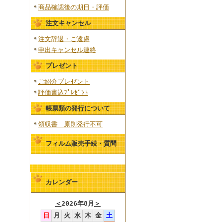
商品確認後の期日・評価
注文キャンセル
注文辞退・ご遠慮
申出キャンセル連絡
プレゼント
ご紹介プレゼント
評価書込ﾌﾟﾚｾﾞﾝﾄ
帳票類の発行について
領収書 原則発行不可
フィルム販売手続・質問
カレンダー
＜
2026年8月
＞
日
月
火
水
木
金
土