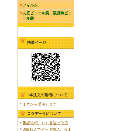
フィルム
丸底ビニール袋 観賞魚ビニ
ール袋
携帯ページ
1本注文の割増について
１本から受注します
ＣＤデータについて
番記依頼、ＣＤ書込と取扱
USB持込でデータ書込、各１