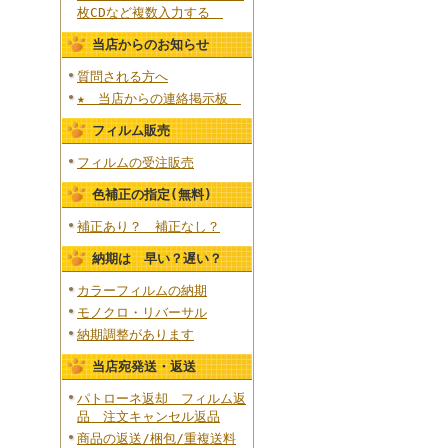
枚CDなど複数入力する
当店からのお知らせ
質問される方へ
★ 当店からの連絡掲示板
フィルム販売
フィルムの受注販売
色補正の指定(無料)
補正あり？ 補正なし？
納期は 早い？遅い？
カラーフィルムの納期
モノクロ・リバーサル
納期調整があります
当店宛発送・返送
パトローネ返却 フィルム返
品 注文キャンセル返品
商品の返送/梱包/重複送料