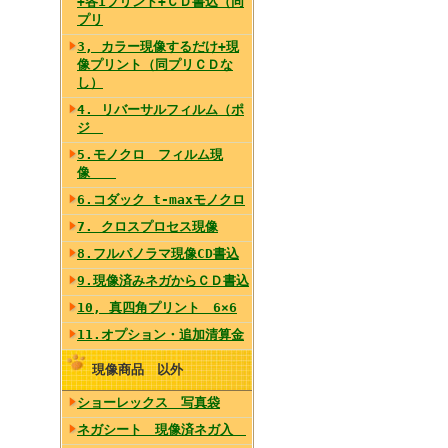
+各1プリント+ＣＤ書込（同
プリ
3, カラー現像するだけ+現
像プリント（同プリＣＤな
し）
4. リバーサルフィルム（ポ
ジ
5.モノクロ フィルム現
像
6.コダック t-maxモノクロ
7. クロスプロセス現像
8.フルパノラマ現像CD書込
9.現像済みネガからＣＤ書込
10, 真四角プリント 6×6
11.オプション・追加清算金
現像商品 以外
ショーレックス 写真袋
ネガシート 現像済ネガ入