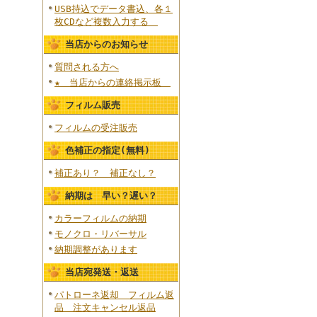
USB持込でデータ書込、各１
枚CDなど複数入力する
当店からのお知らせ
質問される方へ
★ 当店からの連絡掲示板
フィルム販売
フィルムの受注販売
色補正の指定(無料)
補正あり？ 補正なし？
納期は 早い？遅い？
カラーフィルムの納期
モノクロ・リバーサル
納期調整があります
当店宛発送・返送
パトローネ返却 フィルム返
品 注文キャンセル返品