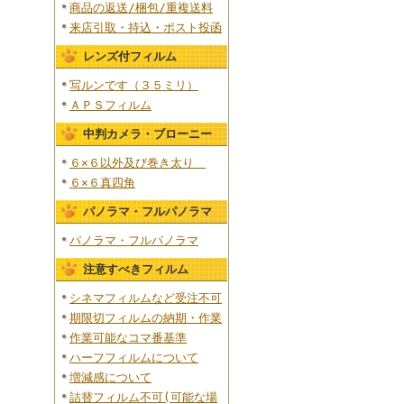
商品の返送/梱包/重複送料
来店引取・持込・ポスト投函
レンズ付フィルム
写ルンです（３５ミリ）
ＡＰＳフィルム
中判カメラ・ブローニー
６×６以外及び巻き太り
６×６真四角
パノラマ・フルパノラマ
パノラマ・フルパノラマ
注意すべきフィルム
シネマフィルムなど受注不可
期限切フィルムの納期・作業
作業可能なコマ番基準
ハーフフィルムについて
増減感について
詰替フィルム不可(可能な場