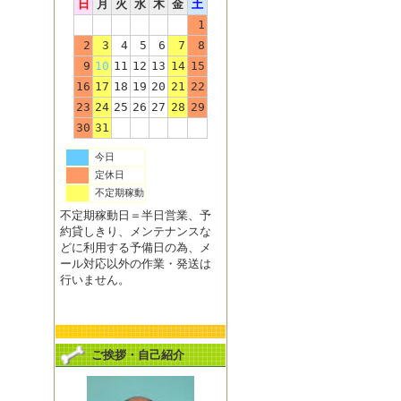
日
月
火
水
木
金
土
1
2
3
4
5
6
7
8
9
10
11
12
13
14
15
16
17
18
19
20
21
22
23
24
25
26
27
28
29
30
31
今日
定休日
不定期稼動
不定期稼動日＝半日営業、予
約貸しきり、メンテナンスな
どに利用する予備日の為、メ
ール対応以外の作業・発送は
行いません。
ご挨拶・自己紹介