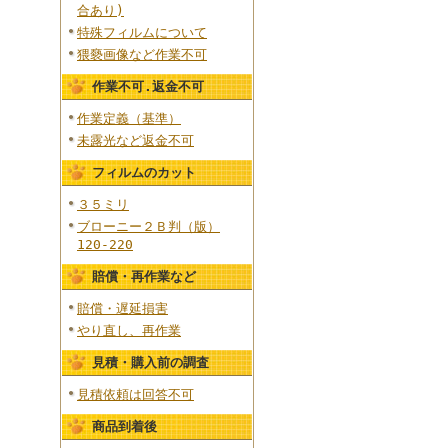
合あり)
特殊フィルムについて
猥褻画像など作業不可
作業不可.返金不可
作業定義（基準）
未露光など返金不可
フィルムのカット
３５ミリ
ブローニー２Ｂ判（版）
120-220
賠償・再作業など
賠償・遅延損害
やり直し、再作業
見積・購入前の調査
見積依頼は回答不可
商品到着後