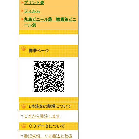
プリント袋
フィルム
丸底ビニール袋 観賞魚ビニ
ール袋
携帯ページ
1本注文の割増について
１本から受注します
ＣＤデータについて
番記依頼、ＣＤ書込と取扱