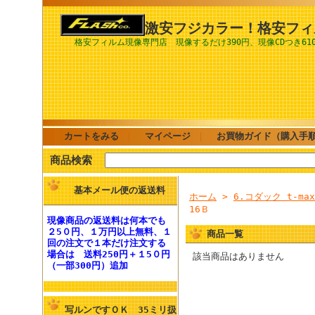
激安フジカラー！格安フィ
格安フィルム現像専門店 現像するだけ390円、現像CDつき61
カートをみる
｜
マイページ
｜
お買物ガイド（購入手
商品検索
基本メール便の返送料
ホーム
>
6.コダック t-ma
16Ｂ
現像商品の
返送料
は何本でも
２5０円、１万円以上無料
、１
商品一覧
回の注文で１本だけ注文する
場合は
送料250円
＋１5０円
該当商品はありません
（一部300円）追加
写ルンですＯＫ 35ミリ扱