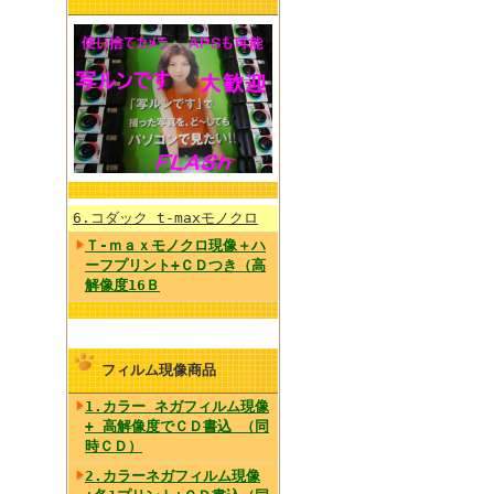
6.コダック t-maxモノクロ
Ｔ-ｍａｘモノクロ現像＋ハ
ーフプリント+ＣＤつき（高
解像度16Ｂ
フィルム現像商品
1.カラー ネガフィルム現像
+ 高解像度でＣＤ書込 （同
時ＣＤ）
2.カラーネガフィルム現像