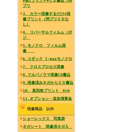
+各1プリント+ＣＤ書込（同
プリ
3, カラー現像するだけ+現
像プリント（同プリＣＤな
し）
4. リバーサルフィルム（ポ
ジ
5.モノクロ フィルム現
像
6.コダック t-maxモノクロ
7. クロスプロセス現像
8.フルパノラマ現像CD書込
9.現像済みネガからＣＤ書込
10, 真四角プリント 6×6
11.オプション・追加清算金
現像商品 以外
ショーレックス 写真袋
ネガシート 現像済ネガ入