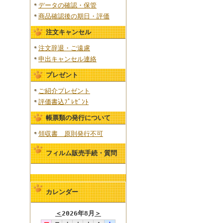
データの確認・保管
商品確認後の期日・評価
注文キャンセル
注文辞退・ご遠慮
申出キャンセル連絡
プレゼント
ご紹介プレゼント
評価書込ﾌﾟﾚｾﾞﾝﾄ
帳票類の発行について
領収書 原則発行不可
フィルム販売手続・質問
カレンダー
＜
2026年8月
＞