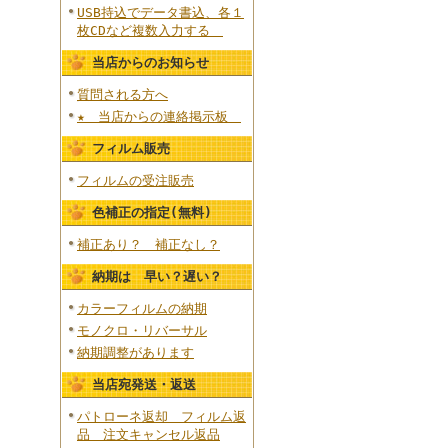
USB持込でデータ書込、各１
枚CDなど複数入力する
当店からのお知らせ
質問される方へ
★ 当店からの連絡掲示板
フィルム販売
フィルムの受注販売
色補正の指定(無料)
補正あり？ 補正なし？
納期は 早い？遅い？
カラーフィルムの納期
モノクロ・リバーサル
納期調整があります
当店宛発送・返送
パトローネ返却 フィルム返
品 注文キャンセル返品