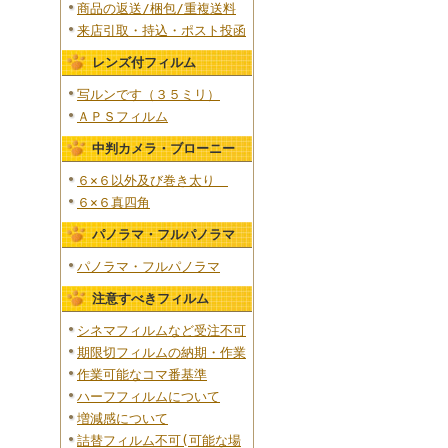
商品の返送/梱包/重複送料
来店引取・持込・ポスト投函
レンズ付フィルム
写ルンです（３５ミリ）
ＡＰＳフィルム
中判カメラ・ブローニー
６×６以外及び巻き太り
６×６真四角
パノラマ・フルパノラマ
パノラマ・フルパノラマ
注意すべきフィルム
シネマフィルムなど受注不可
期限切フィルムの納期・作業
作業可能なコマ番基準
ハーフフィルムについて
増減感について
詰替フィルム不可(可能な場