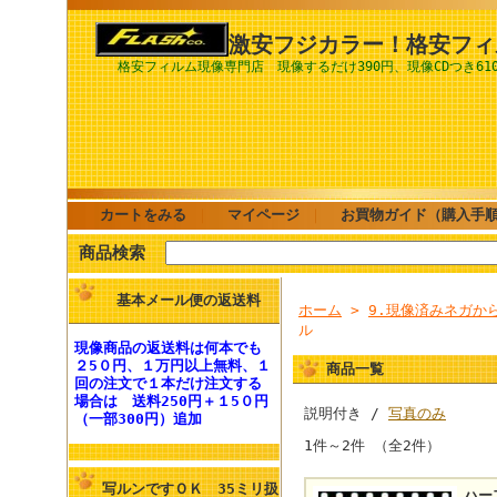
激安フジカラー！格安フィ
格安フィルム現像専門店 現像するだけ390円、現像CDつき61
カートをみる
｜
マイページ
｜
お買物ガイド（購入手
商品検索
基本メール便の返送料
ホーム
>
9.現像済みネガか
ル
現像商品の
返送料
は何本でも
２5０円、１万円以上無料
、１
商品一覧
回の注文で１本だけ注文する
場合は
送料250円
＋１5０円
説明付き /
写真のみ
（一部300円）追加
1件～2件 （全2件）
写ルンですＯＫ 35ミリ扱
ハー