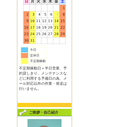
日
月
火
水
木
金
土
1
2
3
4
5
6
7
8
9
10
11
12
13
14
15
16
17
18
19
20
21
22
23
24
25
26
27
28
29
30
31
今日
定休日
不定期稼動
不定期稼動日＝半日営業、予
約貸しきり、メンテナンスな
どに利用する予備日の為、メ
ール対応以外の作業・発送は
行いません。
ご挨拶・自己紹介