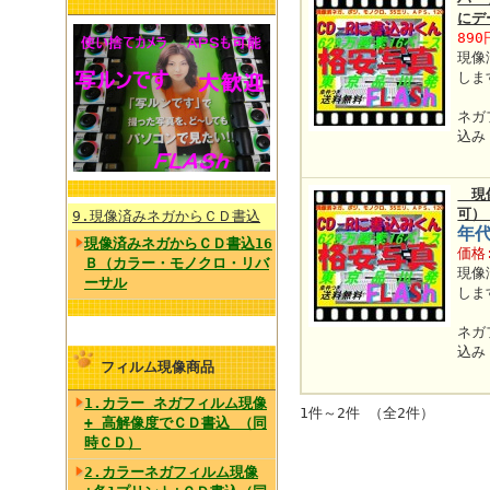
に
890
現像
しま
ネガ
込み
現像
可）
9.現像済みネガからＣＤ書込
年代
現像済みネガからＣＤ書込16
価格
Ｂ（カラー・モノクロ・リバ
現像
ーサル
しま
ネガ
込み
フィルム現像商品
1.カラー ネガフィルム現像
1件～2件 （全2件）
+ 高解像度でＣＤ書込 （同
時ＣＤ）
2.カラーネガフィルム現像