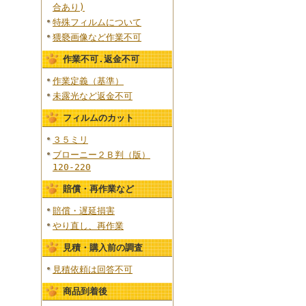
合あり)
特殊フィルムについて
猥褻画像など作業不可
作業不可.返金不可
作業定義（基準）
未露光など返金不可
フィルムのカット
３５ミリ
ブローニー２Ｂ判（版）
120-220
賠償・再作業など
賠償・遅延損害
やり直し、再作業
見積・購入前の調査
見積依頼は回答不可
商品到着後