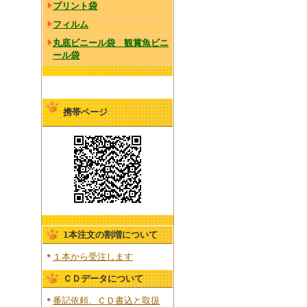
プリント袋
フィルム
丸底ビニール袋 観賞魚ビニ
ール袋
携帯ページ
1本注文の割増について
１本から受注します
ＣＤデータについて
番記依頼、ＣＤ書込と取扱