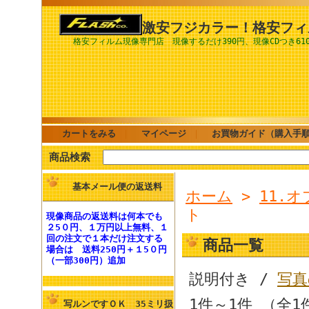
激安フジカラー！格安フィ
格安フィルム現像専門店 現像するだけ390円、現像CDつき61
カートをみる
｜
マイページ
｜
お買物ガイド（購入手
商品検索
基本メール便の返送料
ホーム
>
11.
ト
現像商品の
返送料
は何本でも
２5０円、１万円以上無料
、１
回の注文で１本だけ注文する
商品一覧
場合は
送料250円
＋１5０円
（一部300円）追加
説明付き /
写真
1件～1件 （全1
写ルンですＯＫ 35ミリ扱