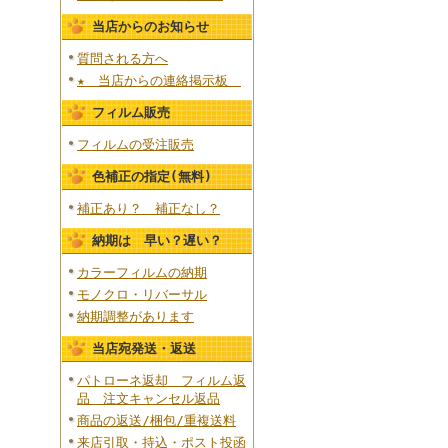
当店からのお知らせ
質問される方へ
★ 当店からの連絡掲示板
フィルム販売
フィルムの受注販売
色補正の指定(無料)
補正あり？ 補正なし？
納期は 早い？遅い？
カラーフィルムの納期
モノクロ・リバーサル
納期調整があります
当店宛発送・返送
パトローネ返却 フィルム返
品 注文キャンセル返品
商品の返送/梱包/重複送料
来店引取・持込・ポスト投函