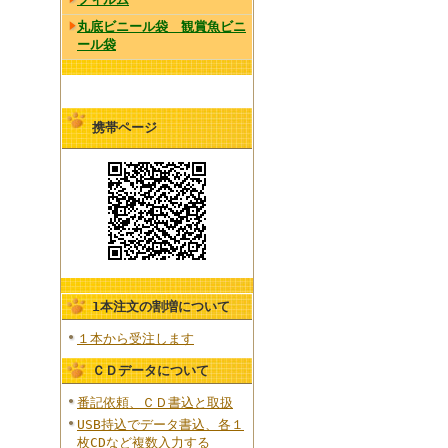
丸底ビニール袋 観賞魚ビニ
ール袋
携帯ページ
1本注文の割増について
１本から受注します
ＣＤデータについて
番記依頼、ＣＤ書込と取扱
USB持込でデータ書込、各１
枚CDなど複数入力する