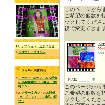
このページから
ご希望の個数を
ックしてくださ
後で変更できま
シロ
11.オプション・追加清算金
50円
シロブチ プリント
シロ
フィルム現像商品
1.カラー ネガフィルム現像
購入数
本
+ 高解像度でＣＤ書込 （同
このページから
時ＣＤ）
ご希望の個数を
2.カラーネガフィルム現像
+各1プリント+ＣＤ書込（同
ックしてくださ
プリ