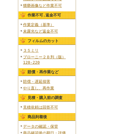
猥褻画像など作業不可
作業不可.返金不可
作業定義（基準）
未露光など返金不可
フィルムのカット
３５ミリ
ブローニー２Ｂ判（版）
120-220
賠償・再作業など
賠償・遅延損害
やり直し、再作業
見積・購入前の調査
見積依頼は回答不可
商品到着後
データの確認・保管
商品確認後の期日・評価