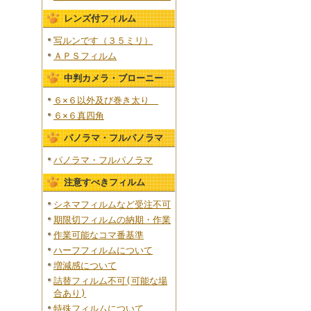
レンズ付フィルム
写ルンです（３５ミリ）
ＡＰＳフィルム
中判カメラ・ブローニー
６×６以外及び巻き太り
６×６真四角
パノラマ・フルパノラマ
パノラマ・フルパノラマ
注意すべきフィルム
シネマフィルムなど受注不可
期限切フィルムの納期・作業
作業可能なコマ番基準
ハーフフィルムについて
増減感について
詰替フィルム不可(可能な場
合あり)
特殊フィルムについて