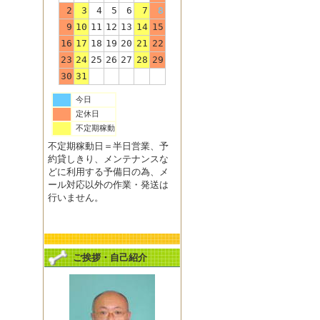
2
3
4
5
6
7
8
9
10
11
12
13
14
15
16
17
18
19
20
21
22
23
24
25
26
27
28
29
30
31
今日
定休日
不定期稼動
不定期稼動日＝半日営業、予
約貸しきり、メンテナンスな
どに利用する予備日の為、メ
ール対応以外の作業・発送は
行いません。
ご挨拶・自己紹介