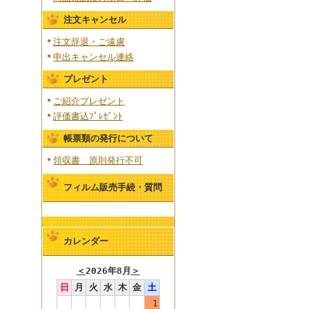
注文キャンセル
注文辞退・ご遠慮
申出キャンセル連絡
プレゼント
ご紹介プレゼント
評価書込ﾌﾟﾚｾﾞﾝﾄ
帳票類の発行について
領収書 原則発行不可
フィルム販売手続・質問
カレンダー
＜
2026年8月
＞
日
月
火
水
木
金
土
1