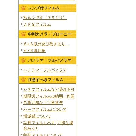
レンズ付フィルム
写ルンです（３５ミリ）
ＡＰＳフィルム
中判カメラ・ブローニー
６×６以外及び巻き太り
６×６真四角
パノラマ・フルパノラマ
パノラマ・フルパノラマ
注意すべきフィルム
シネマフィルムなど受注不可
期限切フィルムの納期・作業
作業可能なコマ番基準
ハーフフィルムについて
増減感について
詰替フィルム不可(可能な場
合あり)
特殊フィルムについて