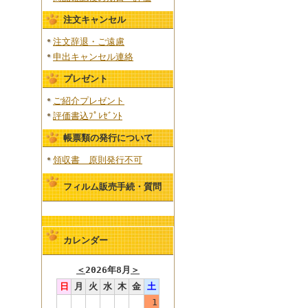
注文キャンセル
注文辞退・ご遠慮
申出キャンセル連絡
プレゼント
ご紹介プレゼント
評価書込ﾌﾟﾚｾﾞﾝﾄ
帳票類の発行について
領収書 原則発行不可
フィルム販売手続・質問
カレンダー
＜
2026年8月
＞
日
月
火
水
木
金
土
1