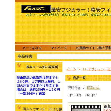
激安フジカラー！格安フィ
格安フィルム現像専門店 現像するだけ390円、現像CDつき61
カートをみる
｜
マイページ
｜
お買物ガイド（購入手
商品検索
基本メール便の返送料
ホーム
>
11.オプション・
現像商品の
返送料
は何本でも
商品一覧
２5０円、１万円以上無料
、１
回の注文で１本だけ注文する
説明付き /
写真のみ
場合は
送料250円
＋１5０円
（一部300円）追加
1件～1件 （全1件）
追
写ルンですＯＫ 35ミリ扱