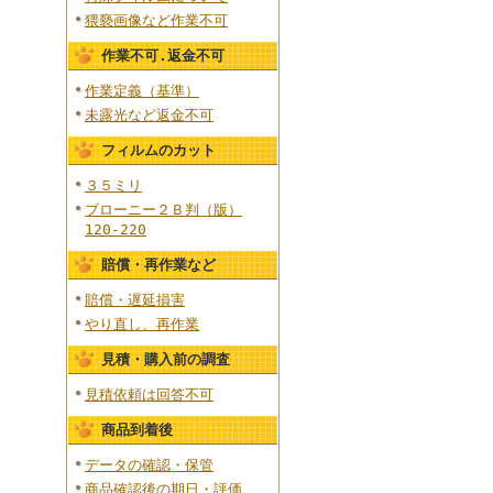
猥褻画像など作業不可
作業不可.返金不可
作業定義（基準）
未露光など返金不可
フィルムのカット
３５ミリ
ブローニー２Ｂ判（版）
120-220
賠償・再作業など
賠償・遅延損害
やり直し、再作業
見積・購入前の調査
見積依頼は回答不可
商品到着後
データの確認・保管
商品確認後の期日・評価