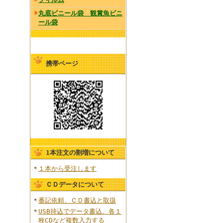
丸底ビニール袋 観賞魚ビニ
ール袋
携帯ページ
1本注文の割増について
１本から受注します
ＣＤデータについて
番記依頼、ＣＤ書込と取扱
USB持込でデータ書込、各１
枚CDなど複数入力する