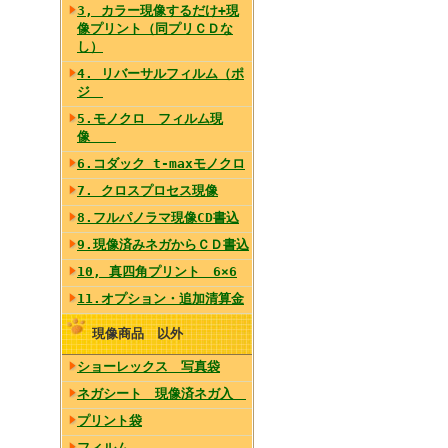
3, カラー現像するだけ+現
像プリント（同プリＣＤな
し）
4. リバーサルフィルム（ポ
ジ
5.モノクロ フィルム現
像
6.コダック t-maxモノクロ
7. クロスプロセス現像
8.フルパノラマ現像CD書込
9.現像済みネガからＣＤ書込
10, 真四角プリント 6×6
11.オプション・追加清算金
現像商品 以外
ショーレックス 写真袋
ネガシート 現像済ネガ入
プリント袋
フィルム