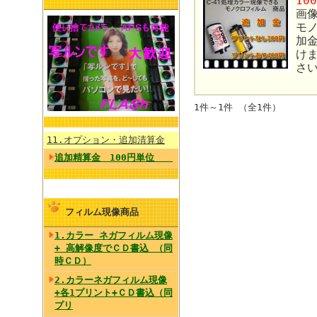
10
画
モ
加
け
さ
1件～1件 （全1件）
11.オプション・追加清算金
追加精算金 100円単位
フィルム現像商品
1.カラー ネガフィルム現像
+ 高解像度でＣＤ書込 （同
時ＣＤ）
2.カラーネガフィルム現像
+各1プリント+ＣＤ書込（同
プリ