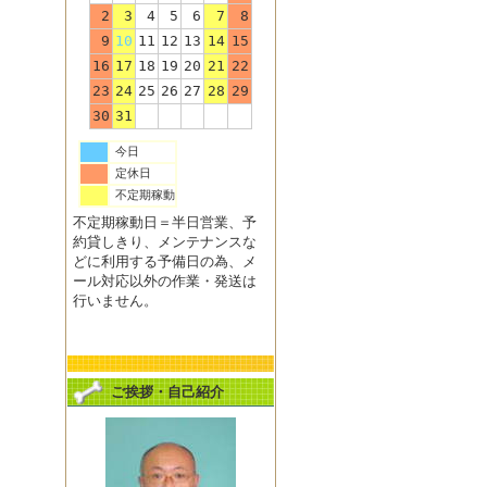
2
3
4
5
6
7
8
9
10
11
12
13
14
15
16
17
18
19
20
21
22
23
24
25
26
27
28
29
30
31
今日
定休日
不定期稼動
不定期稼動日＝半日営業、予
約貸しきり、メンテナンスな
どに利用する予備日の為、メ
ール対応以外の作業・発送は
行いません。
ご挨拶・自己紹介