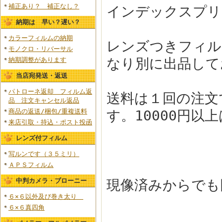
補正あり？ 補正なし？
インデックスプ
納期は 早い？遅い？
カラーフィルムの納期
レンズつきフィル
モノクロ・リバーサル
なり別に出品して
納期調整があります
当店宛発送・返送
パトローネ返却 フィルム返
送料は１回の注文
品 注文キャンセル返品
商品の返送/梱包/重複送料
す。10000円以
来店引取・持込・ポスト投函
レンズ付フィルム
写ルンです（３５ミリ）
ＡＰＳフィルム
中判カメラ・ブローニー
現像済みからでも
６×６以外及び巻き太り
６×６真四角