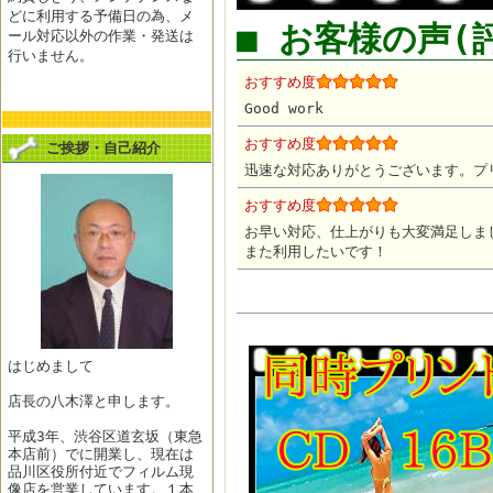
どに利用する予備日の為、メ
■ お客様の声(
ール対応以外の作業・発送は
行いません。
おすすめ度
Good work
おすすめ度
ご挨拶・自己紹介
迅速な対応ありがとうございます。プ
おすすめ度
お早い対応、仕上がりも大変満足しま
また利用したいです！
はじめまして
店長の八木澤と申します。
平成3年、渋谷区道玄坂（東急
本店前）でに開業し、現在は
品川区役所付近でフィルム現
像店を営業しています。１本