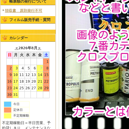
帳票類の発行について
領収書 原則発行不可
フィルム販売手続・質問
カレンダー
＜
2026年8月
＞
日
月
火
水
木
金
土
1
2
3
4
5
6
7
8
9
10
11
12
13
14
15
16
17
18
19
20
21
22
23
24
25
26
27
28
29
30
31
今日
定休日
不定期稼動
不定期稼動日＝半日営業、予
約貸しきり、メンテナンスな