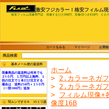
激安フジカラー！格安フィルム現
格安フィルム現像専門店 現像するだけ390円、現像CDつき610円、ＣＤ/
カートをみる
｜
マイページ
｜
お買物
商品検索
基本メール便の返送料
ホーム
現像商品の
返送料
は何本でも
>
2.カラーネガ
２5０円、１万円以上無料
、１
回の注文で１本だけ注文する
場合は
送料250円
＋１5０円
>
2.カラーネガ
（一部300円）追加
>
フィルム現像+
像度16B
写ルンですＯＫ 35ミリ扱