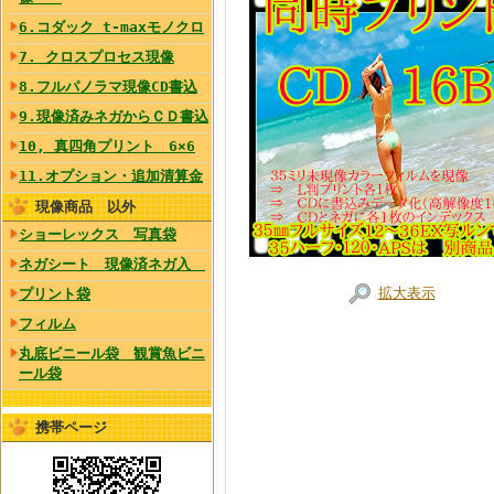
6.コダック t-maxモノクロ
7. クロスプロセス現像
8.フルパノラマ現像CD書込
9.現像済みネガからＣＤ書込
10, 真四角プリント 6×6
11.オプション・追加清算金
現像商品 以外
ショーレックス 写真袋
ネガシート 現像済ネガ入
拡大表示
プリント袋
フィルム
丸底ビニール袋 観賞魚ビニ
ール袋
携帯ページ