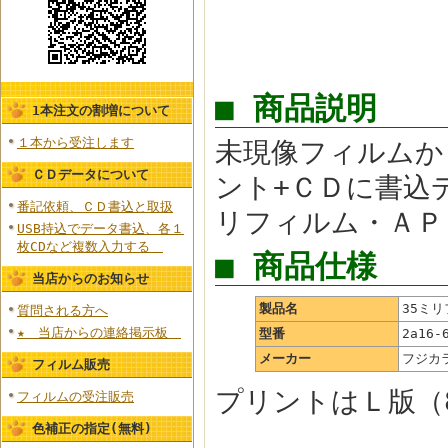
■ 商品説明
1本注文の割増について
１本から受注します
未現像フィルムか
ＣＤデータについて
ント+ＣＤに書込デ
番記依頼、ＣＤ書込と取扱
リフィルム・ＡＰ
USB持込でデータ書込、各１
枚CDなど複数入力する
■ 商品仕様
当店からのお知らせ
製品名
35ミ
質問される方へ
★ 当店からの連絡掲示板
型番
2a16-
メーカー
フジカ
フィルム販売
プリントはＬ版（
フィルムの受注販売
色補正の指定(無料)