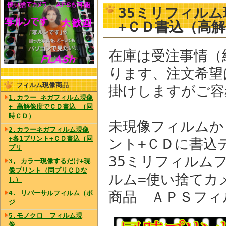
35ミリフィルム
+ＣＤ書込（高
在庫は受注事情（
ります、注文希望
フィルム現像商品
掛けしますがご容
1.カラー ネガフィルム現像
+ 高解像度でＣＤ書込 （同
時ＣＤ）
未現像フィルムか
2.カラーネガフィルム現像
+各1プリント+ＣＤ書込（同
ント+ＣＤに書込
プリ
35ミリフィルム
3, カラー現像するだけ+現
像プリント（同プリＣＤな
ルム=使い捨てカ
し）
商品 ＡＰＳフィ
4. リバーサルフィルム（ポ
ジ
5.モノクロ フィルム現
像