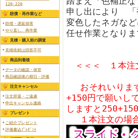
踏まえ「色補正な
120-220
申し出により 「
賠償・再作業など
変色したネガなど
賠償・遅延損害
やり直し、再作業
任せ作業となりま
見積・購入前の調査
見積依頼は回答不可
商品到着後
＜＜＜ １本注
データの確認・保管
商品確認後の期日・評価
おそれいります
注文キャンセル
+150円で願いし
注文辞退・ご遠慮
申出キャンセル連絡
しますと250+15
プレゼント
１本注文の場合だ
ご紹介プレゼント
評価書込ﾌﾟﾚｾﾞﾝﾄ