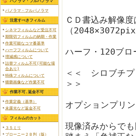
パノラマ・フルパノラマ
パノラマ・フルパノラマ
ＣＤ書込み解像度
注意すべきフィルム
（2048×3072p
シネマフィルムなど受注不可
期限切フィルムの納期・作業
作業可能なコマ番基準
ハーフ・120ブ
ハーフフィルムについて
増減感について
詰替フィルム不可(可能な場
合あり)
＜＜ シロブチ
特殊フィルムについて
＞＞
猥褻画像など作業不可
作業不可.返金不可
作業定義（基準）
オプションプリ
未露光など返金不可
フィルムのカット
現像済みからでも
３５ミリ
ブローニー２Ｂ判（版）